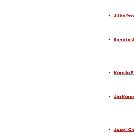
Jitka Pr
Renata 
Kamila 
Jiří Kun
Josef C