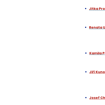
Jitka Pr
Renata 
Kamila 
Jiří Kun
Josef C