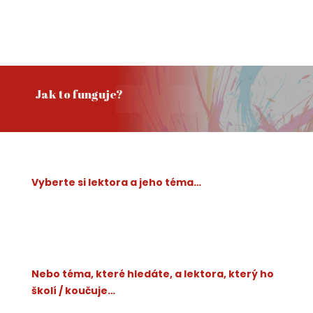
Jak to funguje?
Vyberte si lektora a jeho téma…
Nebo téma, které hledáte, a lektora, který ho
školí / koučuje…